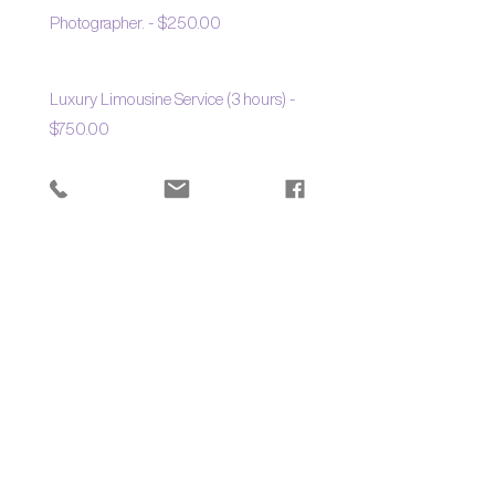
Photographer. - $250.00
Luxury Limousine Service (3 hours) -
$750.00
Large Bamboo Wedding Arch with Flowers
- $450.00
Wedding Arch - $350.00
Certified translation of all documents into
German $ 85.00 (by German certified
translator)
Bridal Bouquet - $70.00