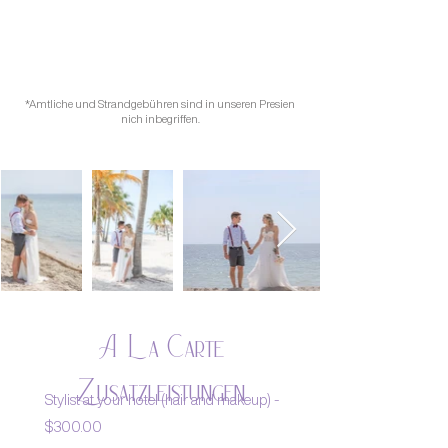
*Amtliche und Strandgebühren sind in unseren Presien
nich inbegriffen.
A La Carte
Zusatzleistungen
Stylist at your hotel (hair and makeup) -
$300.00