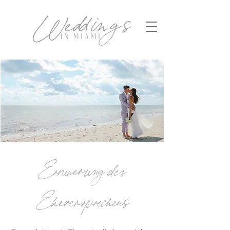
Erneuerung des
Eheversprechens