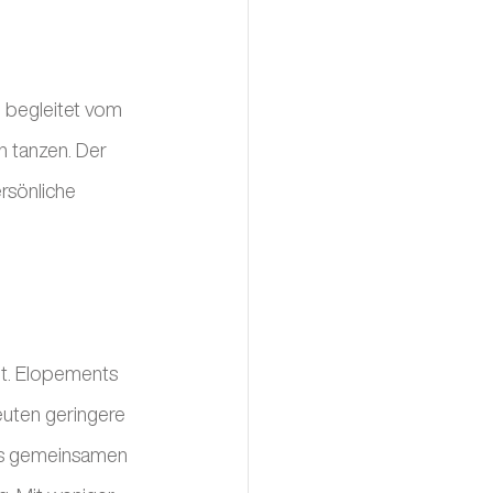
e begleitet vom 
 tanzen. Der 
rsönliche 
it. Elopements 
euten geringere 
res gemeinsamen 