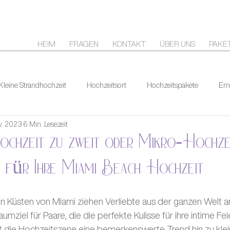
HEIM
FRAGEN
KONTAKT
ÜBER UNS
PAKE
Kleine Strandhochzeit
Hochzeitsort
Hochzeitspakete
Ern
v. 2023
6 Min. Lesezeit
hochzeit zu zweit oder Mikro-Hochze
l für Ihre Miami Beach Hochzeit
 Küsten von Miami ziehen Verliebte aus der ganzen Welt 
mziel für Paare, die die perfekte Kulisse für ihre intime Feie
t die Hochzeitszene eine bemerkenswerte Trend hin zu klei