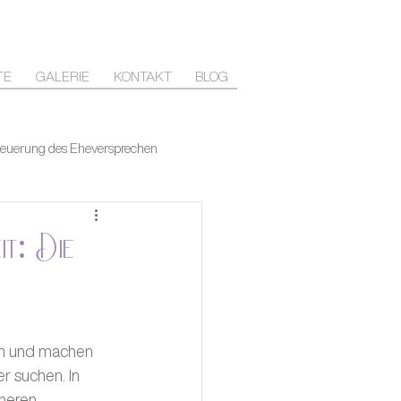
TE
GALERIE
KONTAKT
BLOG
euerung des Eheversprechen
it: Die
an und machen 
r suchen. In 
neren, 