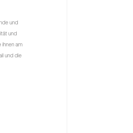
 
unde und 
ität und 
e ihnen am 
il und die 